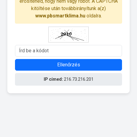
erősítened, hogy nem vagy robot. A CAPTCHA
kitöltése után továbbirányítunk a(z)
www.pbsmartklima.hu
oldalra.
Ellenőrzés
IP címed:
216.73.216.201